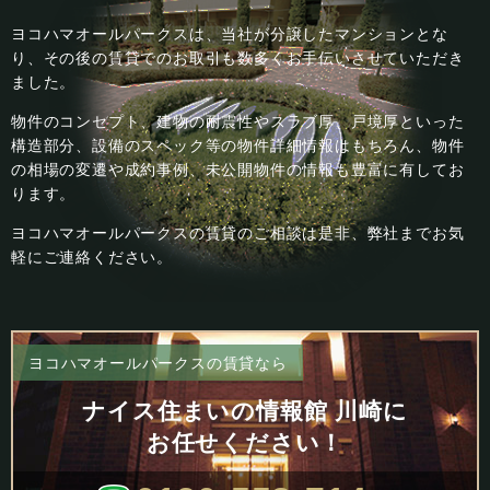
ヨコハマオールパークスは、当社が分譲したマンションとな
り、その後の賃貸でのお取引も数多くお手伝いさせていただき
ました。
物件のコンセプト、建物の耐震性やスラブ厚、戸境厚といった
構造部分、設備のスペック等の物件詳細情報はもちろん、物件
の相場の変遷や成約事例、未公開物件の情報も豊富に有してお
ります。
ヨコハマオールパークスの賃貸のご相談は是非、弊社までお気
軽にご連絡ください。
ヨコハマオールパークスの賃貸なら
ナイス住まいの情報館 川崎に
お任せください！