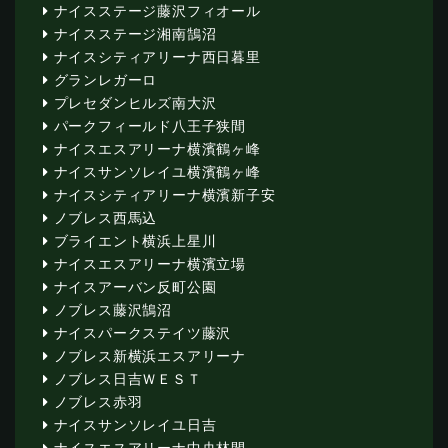
ナイスステージ藤沢フィオール
ナイスステージ湘南鵠沼
ナイスシティアリーナ西日暮里
グランレガーロ
プレセダンヒルズ南大沢
パークフィールド八王子狭間
ナイスエスアリーナ横濱鶴ヶ峰
ナイスサンソレイユ横濱鶴ヶ峰
ナイスシティアリーナ横濱新子安
ノブレス西馬込
ブライエント横浜上星川
ナイスエスアリーナ横濱立場
ナイスアーバン反町公園
ノブレス藤沢鵠沼
ナイスパークステイツ藤沢
ノブレス新横浜エスアリーナ
ノブレス日吉ＷＥＳＴ
ノブレス赤羽
ナイスサンソレイユ日吉
ナイスエスアリーナ中央林間