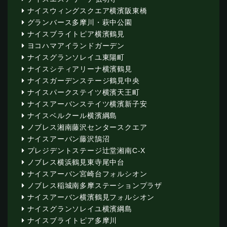
ナイスウィングスクエア横濱阪東橋
グランバース多摩川・萩中公園
ナイスブライトピア横濱鶴見
ヨコハマアイランドガーデン
ナイスグランソレイユ東陽町
ナイスシティアリーナ横濱鶴見
ナイスガーデンステージ鶴見中央
ナイスパークステイツ横濱天王町
ナイスアーバンステイツ横濱新子安
ナイスベルクール横濱綱島
ノブレス湘南藤沢センタースクエア
ナイスアーバン藤沢鵠沼
プレジデントステージ辻堂湘南C-X
ノブレス横浜鶴見東寺尾中台
ナイスアーバン宮崎台フォルシオン
ノブレス稲城南多摩ステーションプラザ
ナイスアーバン横濱鶴見フォルシオン
ナイスグランソレイユ横濱綱島
ナイスブライトピア多摩川