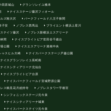
小田原城山
グランソレイユ橋本
前
ナイスステージ藤沢フィオール
ルズ南大沢
パークフィールド八王子狭間
新子安
ノブレス西馬込
ブライエント横浜上星川
ステイツ藤沢
ノブレス新横浜エスアリーナ
央林間
ナイスブライトピア世田谷千歳台
市場公園
ナイスエスアリーナ港南中央
シャスヒル大崎
ナイスパークステージ戸越公園
ナイスグランソレイユ長町南
ナイスシティアリーナ北仙台
ナイスブライトピア台原
ナイスパークフィールド宮城野原公園
レス鶴見花月総持寺
ノブレスタワー宇都宮
シンフォニックステージ元今泉
ナイスシティアリーナ城東
ナイスパークステイツ元今泉