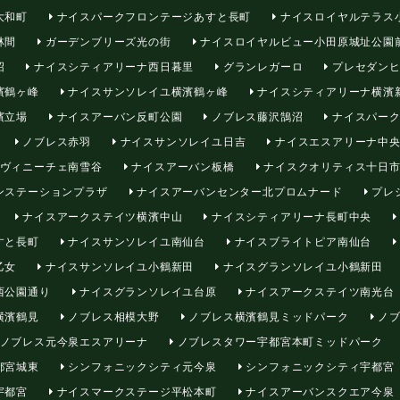
大和町
ナイスパークフロンテージあすと長町
ナイスロイヤルテラス
林間
ガーデンブリーズ光の街
ナイスロイヤルビュー小田原城址公園
沼
ナイスシティアリーナ西日暮里
グランレガーロ
プレセダンヒ
濱鶴ヶ峰
ナイスサンソレイユ横濱鶴ヶ峰
ナイスシティアリーナ横濱
濱立場
ナイスアーバン反町公園
ノブレス藤沢鵠沼
ナイスパーク
ノブレス赤羽
ナイスサンソレイユ日吉
ナイスエスアリーナ中
ヴィニーチェ南雪谷
ナイスアーバン板橋
ナイスクオリティス十日
ンステーションプラザ
ナイスアーバンセンター北プロムナード
プレ
ナイスアークステイツ横濱中山
ナイスシティアリーナ長町中央
すと長町
ナイスサンソレイユ南仙台
ナイスブライトピア南仙台
乙女
ナイスサンソレイユ小鶴新田
ナイスグランソレイユ小鶴新田
西公園通り
ナイスグランソレイユ台原
ナイスアークステイツ南光台
横濱鶴見
ノブレス相模大野
ノブレス横濱鶴見ミッドパーク
ノブ
ノブレス元今泉エスアリーナ
ノブレスタワー宇都宮本町ミッドパーク
都宮城東
シンフォニックシティ元今泉
シンフォニックシティ宇都宮
宇都宮
ナイスマークステージ平松本町
ナイスアーバンスクエア今泉