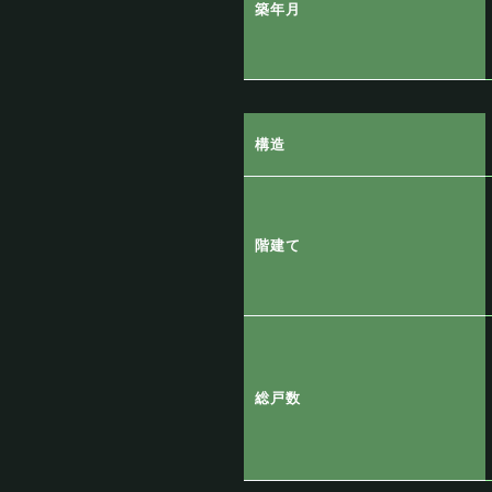
築年月
構造
階建て
総戸数