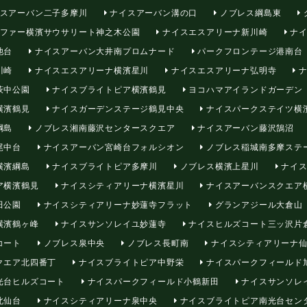
スアーバン二子多摩川
ナイスアーバン溝の口
ノブレス綱島東
ファー横濱サウサリート神之木公園
ナイスエスアリーナ新川崎
ナイ
池台
ナイスアーバン大井南プロムナード
パークフロンテージ港南台
川崎
ナイスエスアリーナ横濱星川
ナイスエスアリーナ弘明寺
ナ
萩中公園
ナイスブライトピア横濱鶴見
ヨコハマアイランドガーデン
横濱鶴見
ナイスガーデンステージ鶴見中央
ナイスパークステイツ横
綱島
ノブレス湘南藤沢センタースクエア
ナイスアーバン藤沢鵠沼
尾中台
ナイスアーバン宮崎台フォルシオン
ノブレス稲城南多摩ステ
横濱綱島
ナイスブライトピア多摩川
ノブレス横濱上星川
ナイス
ア横濱鶴見
ナイスシティアリーナ横濱星川
ナイスアーバンスクエア
田公園
ナイスシティアリーナ妙蓮寺フラット
グランアジール大倉山
横濱鶴ヶ峰
ナイスサンソレイユ妙蓮寺
ナイスヒルズコート三ッ沢片
コート
ノブレス泉中央
ノブレス長町南
ナイスシティアリーナ仙
クエア北四番丁
ナイスブライトピア中野栄
ナイスパークフィールド
光台ヒルズコート
ナイスパークフィールド小鶴新田
ナイスサンソレ
北仙台
ナイスシティアリーナ泉中央
ナイスブライトピア南光台セン