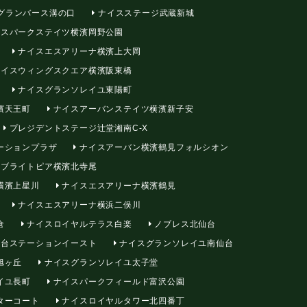
グランバース溝の口
ナイスステージ武蔵新城
スパークステイツ横濱岡野公園
ナイスエスアリーナ横濱上大岡
イスウィングスクエア横濱阪東橋
ナイスグランソレイユ東陽町
濱天王町
ナイスアーバンステイツ横濱新子安
プレジデントステージ辻堂湘南C-X
ーションプラザ
ナイスアーバン横濱鶴見フォルシオン
ブライトピア横濱北寺尾
横濱上星川
ナイスエスアリーナ横濱鶴見
ナイスエスアリーナ横浜二俣川
倉
ナイスロイヤルテラス白楽
ノブレス北仙台
台ステーションイースト
ナイスグランソレイユ南仙台
旭ヶ丘
ナイスグランソレイユ太子堂
イユ長町
ナイスパークフィールド富沢公園
ターコート
ナイスロイヤルタワー北四番丁