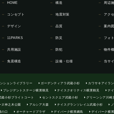
HOME
構造
周辺
コンセプト
地震対策
アク
デザイン
品質
案内
11PARKS
防災
フォ
共用施設
防犯
物件
免震構造
設備・仕様
当サ
ンションライブラリー
ガーデンティアラ武蔵小杉
カワサキアイラン
プレジデントステージ横濱鶴見
ナイスクオリティス横濱鶴見
ナイ
武蔵小杉ブライトコート
セントスクエア武蔵小杉
グリーンシア川崎
ーヌ神之木公園
アルシア大森
ナイスグランソレイユ武蔵小杉
ノ
溝の口
オーチャードプラザ
デイパーク横濱綱島
デイパーク横濱